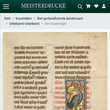
Start
Kunststijlen
Niet geclassificeerde kunstenaars
Unbekannt Unbekannt
Een Kraanvogel
Standaard zoeken
AI-beeldzoeker
Zoek op kunstenaar, titel of stijl – bijv.
Beschrijf de scène – bijv. groene
Monet, Sterrennacht, impressionisme,
weide, abstract met veel rood, donker
Hokusai-golf, naakt.
olieverfschilderij, staand naakt naast
een boom.