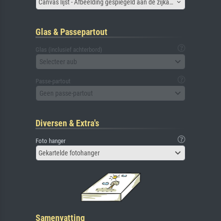
Canvas lijst - Afbeelding gespiegeld aan de zijkant
Glas & Passepartout
Glas (inclusief achterbord)
Selecteer aub
Passe-partout
Geen passe-partout
Diversen & Extra's
Foto hanger
Gekartelde fotohanger
Samenvatting