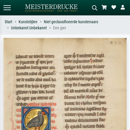
Start
Kunststijlen
Niet geclassificeerde kunstenaars
Unbekannt Unbekannt
Een gier
Standaard zoeken
AI-beeldzoeker
Zoek op kunstenaar, titel of stijl – bijv.
Beschrijf de scène – bijv. groene
Monet, Sterrennacht, impressionisme,
weide, abstract met veel rood, donker
Hokusai-golf, naakt.
olieverfschilderij, staand naakt naast
een boom.