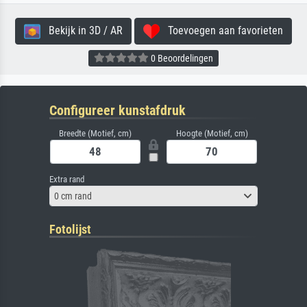
Bekijk in 3D / AR
Toevoegen aan favorieten
0 Beoordelingen
Configureer kunstafdruk
Breedte (Motief, cm)
Hoogte (Motief, cm)
Extra rand
0 cm rand
Fotolijst