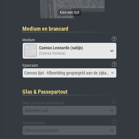
Medium en brancard
Medium
Canvas Leonardo (satijn)
(Canvas Venezia)
Spanraam
Canvas lijst - Afbeelding gespiegeld aan de zijkant
Glas & Passepartout
Glas (inclusief achterbord)
Selecteer aub
Passe-partout
Geen passe-partout