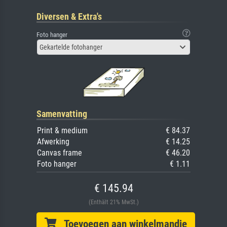
Diversen & Extra's
Foto hanger
Gekartelde fotohanger
Samenvatting
Print & medium
€ 84.37
Afwerking
€ 14.25
Canvas frame
€ 46.20
Foto hanger
€ 1.11
€ 145.94
(Enthält 21% MwSt.)
Toevoegen aan winkelmandje