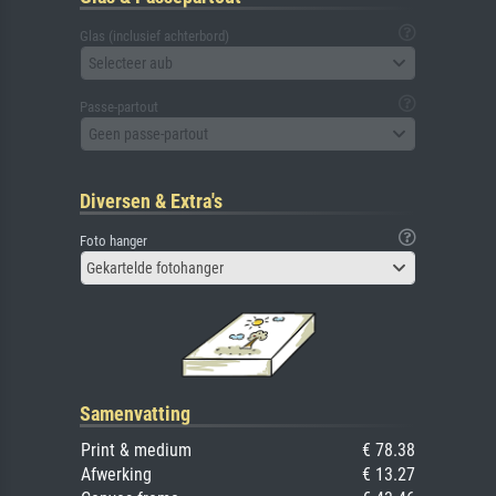
Glas (inclusief achterbord)
Selecteer aub
Passe-partout
Geen passe-partout
Diversen & Extra's
Foto hanger
Gekartelde fotohanger
Samenvatting
Print & medium
€ 78.38
Afwerking
€ 13.27