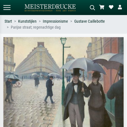
Start
Kunststijlen
Impressionisme
Gustave Caillebotte
Parijse straat; regenachtige dag
Standaard zoeken
AI-beeldzoeker
Zoek op kunstenaar, titel of stijl – bijv.
Beschrijf de scène – bijv. groene
Monet, Sterrennacht, impressionisme,
weide, abstract met veel rood, donker
Hokusai-golf, naakt.
olieverfschilderij, staand naakt naast
een boom.