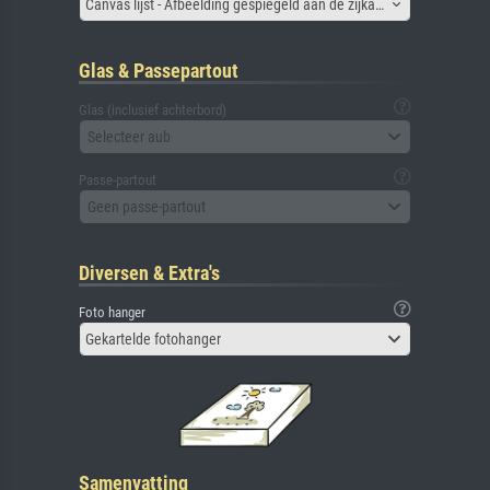
Canvas lijst - Afbeelding gespiegeld aan de zijkant
Glas & Passepartout
Glas (inclusief achterbord)
Selecteer aub
Passe-partout
Geen passe-partout
Diversen & Extra's
Foto hanger
Gekartelde fotohanger
Samenvatting