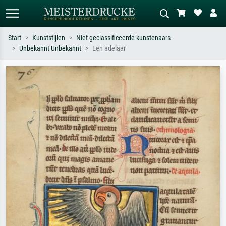
Start
Kunststijlen
Niet geclassificeerde kunstenaars
Unbekannt Unbekannt
Een adelaar
Standaard zoeken
AI-beeldzoeker
Zoek op kunstenaar, titel of stijl – bijv.
Beschrijf de scène – bijv. groene
Monet, Sterrennacht, impressionisme,
weide, abstract met veel rood, donker
Hokusai-golf, naakt.
olieverfschilderij, staand naakt naast
een boom.