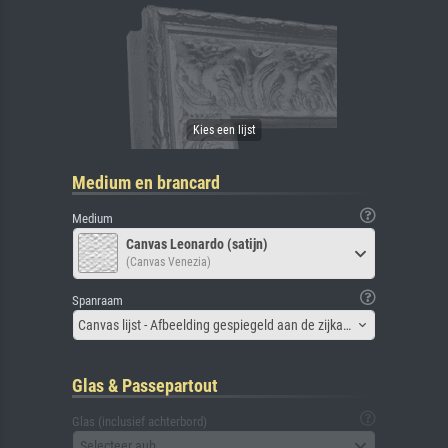
Medium en brancard
Medium
Canvas Leonardo (satijn)
(Canvas Venezia)
Spanraam
Canvas lijst - Afbeelding gespiegeld aan de zijkant
Glas & Passepartout
Glas (inclusief achterbord)
Selecteer aub