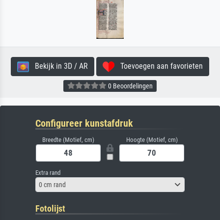
Bekijk in 3D / AR
Toevoegen aan favorieten
0 Beoordelingen
Configureer kunstafdruk
Breedte (Motief, cm)
Hoogte (Motief, cm)
Extra rand
0 cm rand
Fotolijst