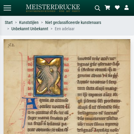
Start
Kunststijlen
Niet geclassificeerde kunstenaars
Unbekannt Unbekannt
Een adelaar
Standaard zoeken
AI-beeldzoeker
Zoek op kunstenaar, titel of stijl – bijv.
Beschrijf de scène – bijv. groene
Monet, Sterrennacht, impressionisme,
weide, abstract met veel rood, donker
Hokusai-golf, naakt.
olieverfschilderij, staand naakt naast
een boom.