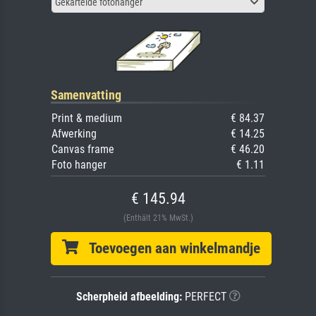
Gekartelde fotohanger
Samenvatting
Print & medium
€ 84.37
Afwerking
€ 14.25
Canvas frame
€ 46.20
Foto hanger
€ 1.11
€ 145.94
(Enthält 21% MwSt.)
Toevoegen aan winkelmandje
Scherpheid afbeelding:
PERFECT