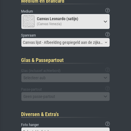
Medium en brancard
Medium
Canvas Leonardo (satijn)
(Canvas Venezia)
Spanraam
Canvas lijst - Afbeelding gespiegeld aan de zijkant
Glas & Passepartout
Glas (inclusief achterbord)
Selecteer aub
Passe-partout
Geen passe-partout
Diversen & Extra's
Foto hanger