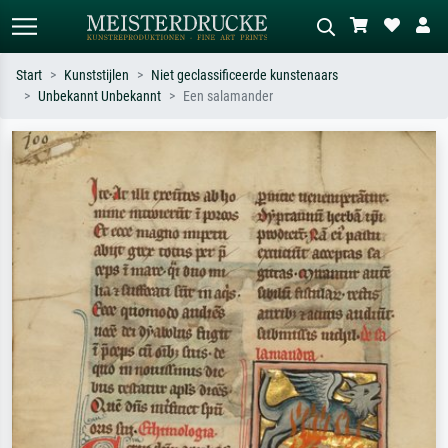
Start
Kunststijlen
Niet geclassificeerde kunstenaars
Unbekannt Unbekannt
Een salamander
Standaard zoeken
AI-beeldzoeker
Zoek op kunstenaar, titel of stijl – bijv.
Beschrijf de scène – bijv. groene
Monet, Sterrennacht, impressionisme,
weide, abstract met veel rood, donker
Hokusai-golf, naakt.
olieverfschilderij, staand naakt naast
een boom.