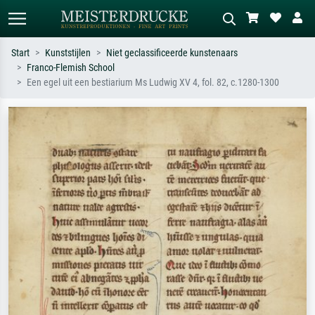
Start
Kunststijlen
Niet geclassificeerde kunstenaars
Franco-Flemish School
Standaard zoeken
AI-beeldzoeker
Een egel uit een bestiarium Ms Ludwig XV 4, fol. 82, c.1280-1300
Zoek op kunstenaar, titel of stijl – bijv.
Beschrijf de scène – bijv. groene
Monet, Sterrennacht, impressionisme,
weide, abstract met veel rood, donker
Hokusai-golf, naakt.
olieverfschilderij, staand naakt naast
een boom.