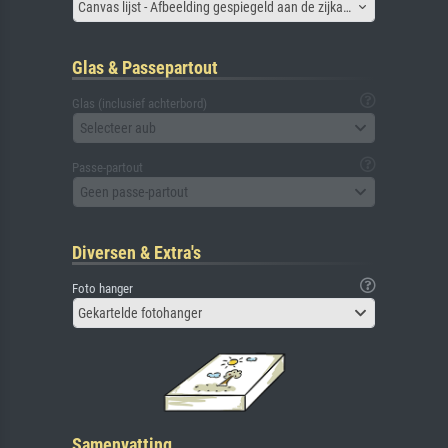
Canvas lijst - Afbeelding gespiegeld aan de zijkant
Glas & Passepartout
Glas (inclusief achterbord)
Selecteer aub
Passe-partout
Geen passe-partout
Diversen & Extra's
Foto hanger
Gekartelde fotohanger
Samenvatting