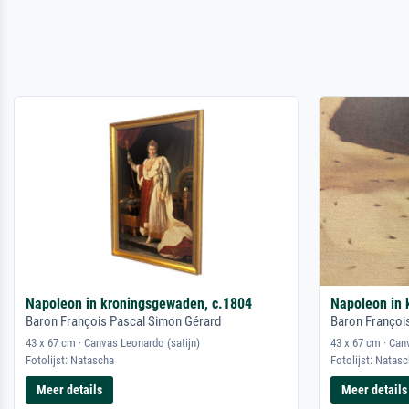
Napoleon in kroningsgewaden, c.1804
Napoleon in 
Baron François Pascal Simon Gérard
Baron Françoi
43 x 67 cm · Canvas Leonardo (satijn)
43 x 67 cm · Can
Fotolijst: Natascha
Fotolijst: Natas
Meer details
Meer details