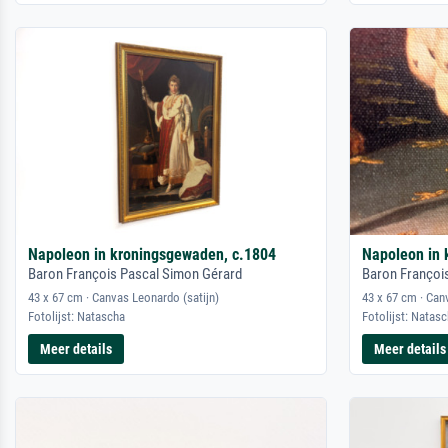
Napoleon in kroningsgewaden, c.1804
Napoleon in 
Baron François Pascal Simon Gérard
Baron Françoi
43 x 67 cm · Canvas Leonardo (satijn)
43 x 67 cm · Can
Fotolijst: Natascha
Fotolijst: Natas
Meer details
Meer details