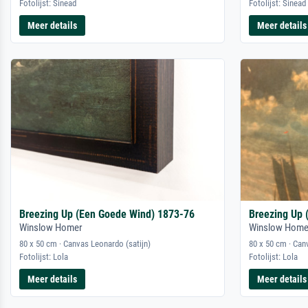
Fotolijst: Sinead
Fotolijst: Sinead
Meer details
Meer details
Breezing Up (Een Goede Wind) 1873-76
Breezing Up 
Winslow Homer
Winslow Home
80 x 50 cm · Canvas Leonardo (satijn)
80 x 50 cm · Can
Fotolijst: Lola
Fotolijst: Lola
Meer details
Meer details