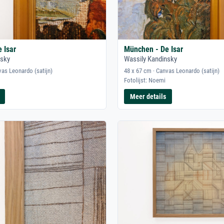
 Isar
München - De Isar
nsky
Wassily Kandinsky
vas Leonardo (satijn)
48 x 67 cm · Canvas Leonardo (satijn)
Fotolijst: Noemi
Meer details