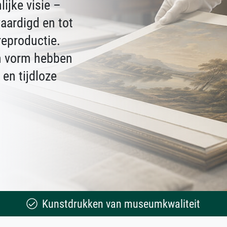
ijke visie –
vaardigd en tot
reproductie.
un vorm hebben
en tijdloze
Kunstdrukken van museumkwaliteit