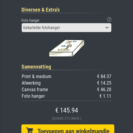
Diversen & Extra's
Foto hanger
Gekartelde fotohanger
Samenvatting
Print & medium
€ 84.37
Afwerking
€ 14.25
Canvas frame
€ 46.20
Foto hanger
€ 1.11
€ 145.94
(Enthält 21% MwSt.)
Toevoegen aan winkelmandje