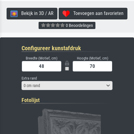
Bekijk in 3D / AR
Toevoegen aan favorieten
0 Beoordelingen
Configureer kunstafdruk
Breedte (Motief, cm)
Hoogte (Motief, cm)
Extra rand
0 cm rand
Fotolijst