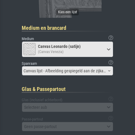
Medium en brancard
Medium
Canvas Leonardo (satijn)
(Canvas Venezia)
Spanraam
Canvas lijst - Afbeelding gespiegeld aan de zijkant
Glas & Passepartout
Glas (inclusief achterbord)
Selecteer aub
Passe-partout
Geen passe-partout