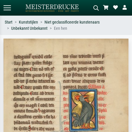
Start
Kunststijlen
Niet geclassificeerde kunstenaars
Unbekannt Unbekannt
Een hen
Standaard zoeken
AI-beeldzoeker
Zoek op kunstenaar, titel of stijl – bijv.
Beschrijf de scène – bijv. groene
Monet, Sterrennacht, impressionisme,
weide, abstract met veel rood, donker
Hokusai-golf, naakt.
olieverfschilderij, staand naakt naast
een boom.