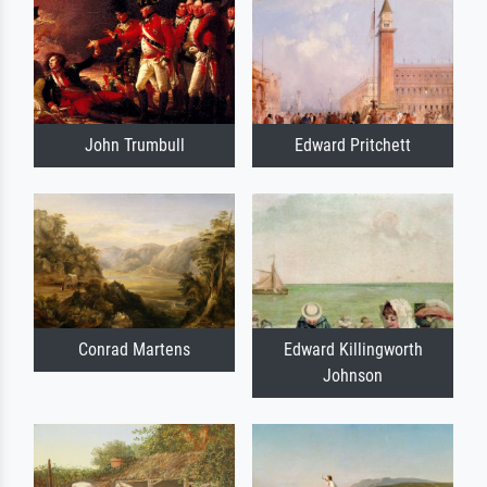
John Trumbull
Edward Pritchett
Conrad Martens
Edward Killingworth
Johnson