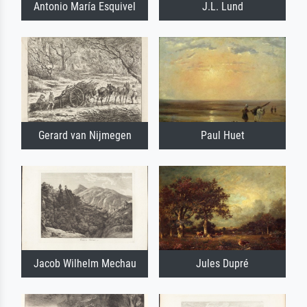
Antonio María Esquivel
J.L. Lund
Gerard van Nijmegen
Paul Huet
Jacob Wilhelm Mechau
Jules Dupré