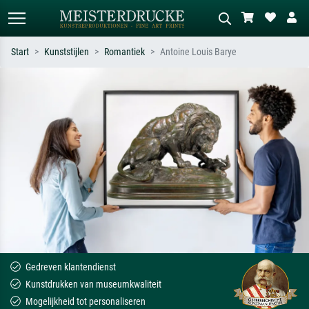
Start
Kunststijlen
Romantiek
Antoine Louis Barye
Standaard zoeken
AI-beeldzoeker
Zoek op kunstenaar, titel of stijl – bijv.
Beschrijf de scène – bijv. groene
Monet, Sterrennacht, impressionisme,
weide, abstract met veel rood, donker
Hokusai-golf, naakt.
olieverfschilderij, staand naakt naast
een boom.
Gedreven klantendienst
Kunstdrukken van museumkwaliteit
Mogelijkheid tot personaliseren