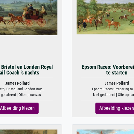
 Bristol en Londen Royal
Epsom Races: Voorbere
il Coach 's nachts
te starten
James Pollard
James Pollard
th, Bristol and London Roy...
Epsom Races: Preparing to 
 gedateerd | Olie op canvas
Niet gedateerd | Olie op c
Afbeelding kiezen
Afbeelding kiezen