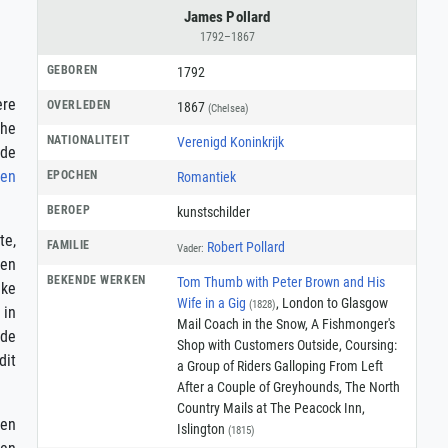
James Pollard
1792–1867
GEBOREN
1792
ere
OVERLEDEN
1867
(Chelsea)
the
NATIONALITEIT
Verenigd Koninkrijk
 de
en
EPOCHEN
Romantiek
BEROEP
kunstschilder
te,
FAMILIE
Robert Pollard
Vader:
 en
BEKENDE WERKEN
Tom Thumb with Peter Brown and His
eke
Wife in a Gig
, London to Glasgow
(1828)
 in
Mail Coach in the Snow, A Fishmonger's
rde
Shop with Customers Outside, Coursing:
dit
a Group of Riders Galloping From Left
After a Couple of Greyhounds, The North
Country Mails at The Peacock Inn,
gen
Islington
(1815)