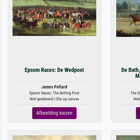
Epsom Races: De Wedpost
De Bath,
Ma
James Pollard
Epsom Races: The Betting Post
The Ba
Niet gedateerd | Olie op canvas
Niet
Afbeelding kiezen