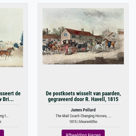
asseert de
De postkoets wisselt van paarden,
 Bri...
gegraveerd door R. Havell, 1815
James Pollard
g t...
The Mail Coach Changing Horses, ...
e
1815 | kleurenlitho
Afbeelding kiezen