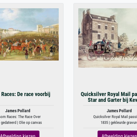
Races: De race voorbij
Quicksilver Royal Mail p
Star and Garter bij Kew
James Pollard
James Pollard
som Races: The Race Over
Quicksilver Royal Mail passin
 gedateerd | Olie op canvas
1835 | gekleurde gravur
Afbeelding kiezen
Afbeelding kiezen