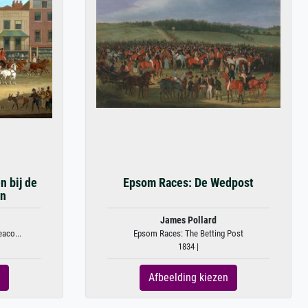
n bij de
Epsom Races: De Wedpost
on
James Pollard
eaco...
Epsom Races: The Betting Post
1834 |
Afbeelding kiezen