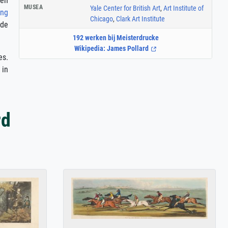
 en
MUSEA
Yale Center for British Art
,
Art Institute of
ing
Chicago
,
Clark Art Institute
 de
192 werken bij Meisterdrucke
Wikipedia: James Pollard
es.
 in
rd