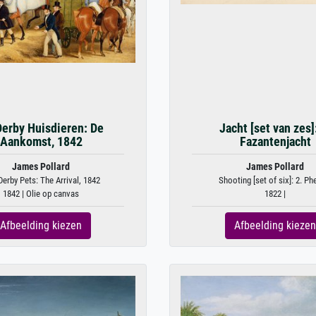
Derby Huisdieren: De
Jacht [set van zes]
Aankomst, 1842
Fazantenjacht
James Pollard
James Pollard
erby Pets: The Arrival, 1842
Shooting [set of six]: 2. Phe
1842 | Olie op canvas
1822 |
Afbeelding kiezen
Afbeelding kiezen