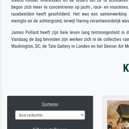
steeds minder interessant en de orders om ze te schildere
begon zich meer te concentreren op jacht-, race- en visscène
racebeelden heeft geschilderd. Het was een samenwerking w
menigte en de achtergrond, terwijl Haring verantwoordelijk wa
James Pollard heeft zijn hele leven lang tentoongesteld in de
Vandaag de dag bevinden zijn werken zich in de collecties van 
Washington, DC, de Tate Gallery in Londen en het Denver Art Mu
K
Sorteren