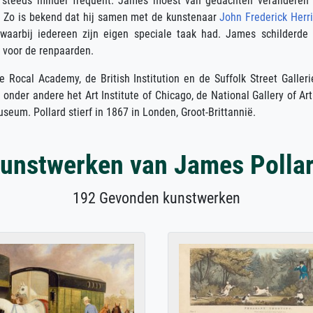
n steeds minder frequent. James moest van gedachten veranderen
s. Zo is bekend dat hij samen met de kunstenaar
John Frederick Herr
aarbij iedereen zijn eigen speciale taak had. James schilderde
s voor de renpaarden.
 Rocal Academy, de British Institution en de Suffolk Street Galleri
onder andere het Art Institute of Chicago, de National Gallery of Art
seum. Pollard stierf in 1867 in Londen, Groot-Brittannië.
unstwerken van James Polla
192 Gevonden kunstwerken