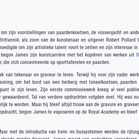
 om zijn voorstellingen van paardenkoetsen, de vossenjacht en and
Brittannië, als zoon van de kunstenaar en uitgever Robert Pollard 
edigde om zijn artistieke talent voort te zetten en zijn interesse in
er begon James zijn kunstcarrière met het kopiëren van werken uit
B
r, die zich concentreerde op sporttaferelen en paarden.
ak van tekenaar en graveur te leren. Terwijl hij voor zijn vader werk
 koning, om het bord van een herberg met toneelkoetsen, paarden
unt in zijn leven. Zijn eerste commissiewerk kreeg al veel publi
gewaardeerd. Tal van verdere opdrachten volgden snel. Hij was nu
ijk te worden. Maar hij bleef altijd trouw aan de gravure en gravee
rste opdracht, begon James te exposeren op de Royal Academy en bleef 
Maar met de introductie van trein- en bussystemen werden de rijtui