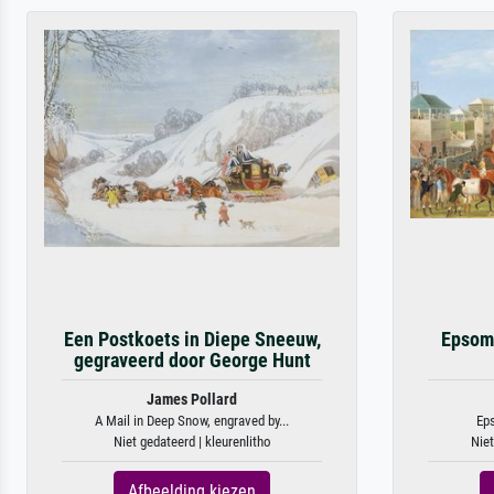
Een Postkoets in Diepe Sneeuw,
Epsom 
gegraveerd door George Hunt
James Pollard
A Mail in Deep Snow, engraved by...
Ep
Niet gedateerd | kleurenlitho
Niet
Afbeelding kiezen