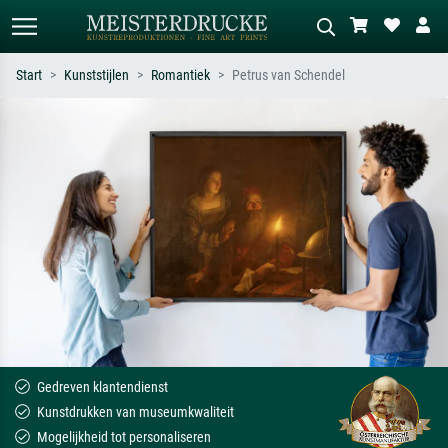
Start
Kunststijlen
Romantiek
Petrus van Schendel
Standaard zoeken
AI-beeldzoeker
Zoek op kunstenaar, titel of stijl – bijv.
Beschrijf de scène – bijv. groene
Monet, Sterrennacht, impressionisme,
weide, abstract met veel rood, donker
Hokusai-golf, naakt.
olieverfschilderij, staand naakt naast
een boom.
Gedreven klantendienst
Kunstdrukken van museumkwaliteit
Mogelijkheid tot personaliseren