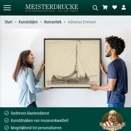
Start
Kunststijlen
Romantiek
Adrianus Eversen
Standaard zoeken
AI-beeldzoeker
Zoek op kunstenaar, titel of stijl – bijv.
Beschrijf de scène – bijv. groene
Monet, Sterrennacht, impressionisme,
weide, abstract met veel rood, donker
Hokusai-golf, naakt.
olieverfschilderij, staand naakt naast
een boom.
Gedreven klantendienst
Kunstdrukken van museumkwaliteit
Mogelijkheid tot personaliseren