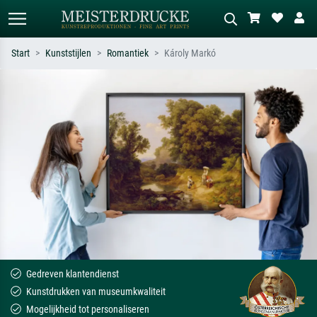
Start
Kunststijlen
Romantiek
Károly Markó
Standaard zoeken
AI-beeldzoeker
Zoek op kunstenaar, titel of stijl – bijv.
Beschrijf de scène – bijv. groene
Monet, Sterrennacht, impressionisme,
weide, abstract met veel rood, donker
Hokusai-golf, naakt.
olieverfschilderij, staand naakt naast
een boom.
Gedreven klantendienst
Kunstdrukken van museumkwaliteit
Mogelijkheid tot personaliseren