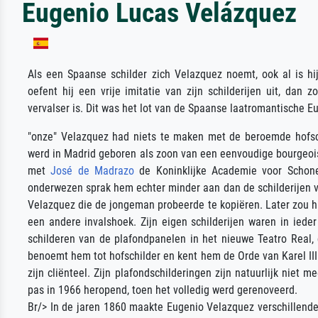
Eugenio Lucas Velázquez
Als een Spaanse schilder zich Velazquez noemt, ook al is 
oefent hij een vrije imitatie van zijn schilderijen uit, dan
vervalser is. Dit was het lot van de Spaanse laatromantische E
"onze" Velazquez had niets te maken met de beroemde hofschi
werd in Madrid geboren als zoon van een eenvoudige bourgeois
met
José de Madrazo
de Koninklijke Academie voor Schone
onderwezen sprak hem echter minder aan dan de schilderijen 
Velazquez die de jongeman probeerde te kopiëren. Later zou hij
een andere invalshoek. Zijn eigen schilderijen waren in ieder
schilderen van de plafondpanelen in het nieuwe Teatro Real, 
benoemt hem tot hofschilder en kent hem de Orde van Karel II
zijn cliënteel. Zijn plafondschilderingen zijn natuurlijk niet
pas in 1966 heropend, toen het volledig werd gerenoveerd.
Br/> In de jaren 1860 maakte Eugenio Velazquez verschillende 