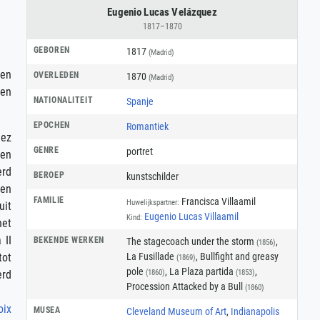
Eugenio Lucas Velázquez
1817–1870
GEBOREN
1817
(Madrid)
en
OVERLEDEN
1870
(Madrid)
 en
NATIONALITEIT
Spanje
EPOCHEN
Romantiek
uez
GENRE
portret
men
erd
BEROEP
kunstschilder
en
FAMILIE
Francisca Villaamil
Huwelijkspartner:
uit
Eugenio Lucas Villaamil
Kind:
het
 II
BEKENDE WERKEN
The stagecoach under the storm
,
(1856)
La Fusillade
, Bullfight and greasy
tot
(1869)
pole
, La Plaza partida
,
(1860)
(1853)
erd
Procession Attacked by a Bull
(1860)
oix
MUSEA
Cleveland Museum of Art
,
Indianapolis