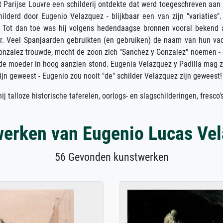
t Parijse Louvre een schilderij ontdekte dat werd toegeschreven aan
lderd door Eugenio Velazquez - blijkbaar een van zijn "variaties".
. Tot dan toe was hij volgens hedendaagse bronnen vooral bekend 
her. Veel Spanjaarden gebruikten (en gebruiken) de naam van hun va
onzalez trouwde, mocht de zoon zich "Sanchez y Gonzalez" noemen - 
n de moeder in hoog aanzien stond. Eugenia Velazquez y Padilla mag 
jn geweest - Eugenio zou nooit "de" schilder Velazquez zijn geweest!
ij talloze historische taferelen, oorlogs- en slagschilderingen, fresco
erken van Eugenio Lucas Ve
56 Gevonden kunstwerken