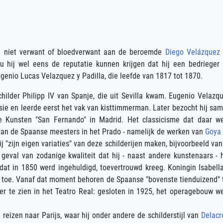
hij niet verwant of bloedverwant aan de beroemde
Diego Velázquez
 zou hij wel eens de reputatie kunnen krijgen dat hij een bedrieger
ugenio Lucas Velazquez y Padilla, die leefde van 1817 tot 1870.
lder Philipp IV van Spanje, die uit Sevilla kwam. Eugenio Velazq
ie en leerde eerst het vak van kisttimmerman. Later bezocht hij sa
 Kunsten "San Fernando" in Madrid. Het classicisme dat daar w
van de Spaanse meesters in het Prado - namelijk de werken van
Goya
 "zijn eigen variaties" van deze schilderijen maken, bijvoorbeeld van
 geval van zodanige kwaliteit dat hij - naast andere kunstenaars - 
dat in 1850 werd ingehuldigd, toevertrouwd kreeg. Koningin Isabella
I toe. Vanaf dat moment behoren de Spaanse "bovenste tienduizend" 
 meer te zien in het Teatro Real: gesloten in 1925, het operagebouw w
reizen naar Parijs, waar hij onder andere de schilderstijl van
Delacr