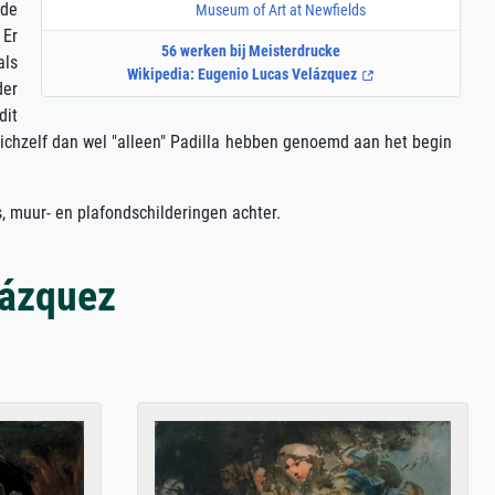
 de
Museum of Art at Newfields
 Er
56 werken bij Meisterdrucke
als
Wikipedia: Eugenio Lucas Velázquez
der
dit
zichzelf dan wel "alleen" Padilla hebben genoemd aan het begin
's, muur- en plafondschilderingen achter.
lázquez