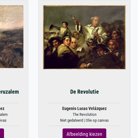
eruzalem
De Revolutie
uez
Eugenio Lucas Velázquez
salem
The Revolution
anvas
Niet gedateerd | Olie op canvas
Afbeelding kiezen