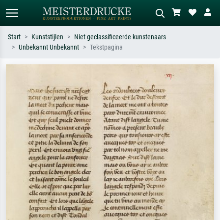
Start
Kunststijlen
Niet geclassificeerde kunstenaars
Unbekannt Unbekannt
Tekstpagina
Standaard zoeken
AI-beeldzoeker
Zoek op kunstenaar, titel of stijl – bijv.
Beschrijf de scène – bijv. groene
Monet, Sterrennacht, impressionisme,
weide, abstract met veel rood, donker
Hokusai-golf, naakt.
olieverfschilderij, staand naakt naast
een boom.