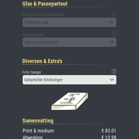
Glas & Passepartout
Glas (inclusief achterbord)
Selecteer aub
Passe-partout
Geen passe-partout
Diversen & Extra's
Foto hanger
Gekartelde fotohanger
Samenvatting
Print & medium
€ 83.01
Afwerking
€ 13.98