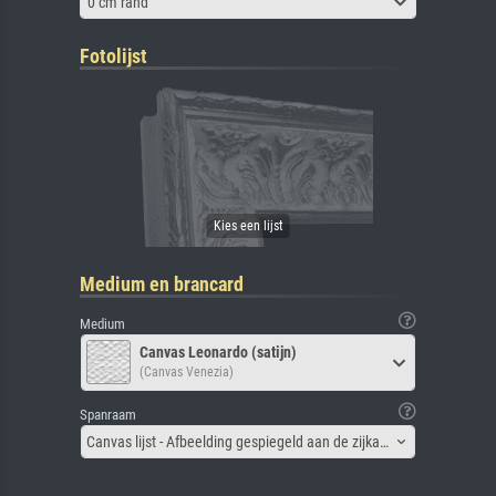
0 cm rand
Fotolijst
Medium en brancard
Medium
Canvas Leonardo (satijn)
(Canvas Venezia)
Spanraam
Canvas lijst - Afbeelding gespiegeld aan de zijkant