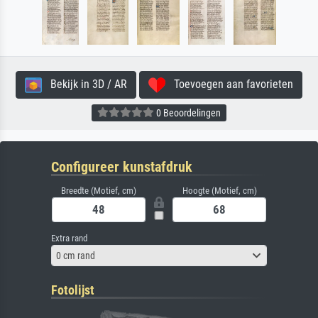
Bekijk in 3D / AR
Toevoegen aan favorieten
0 Beoordelingen
Configureer kunstafdruk
Breedte (Motief, cm)
Hoogte (Motief, cm)
Extra rand
0 cm rand
Fotolijst