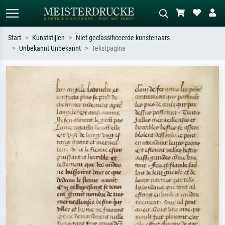
Start
Kunststijlen
Niet geclassificeerde kunstenaars
Unbekannt Unbekannt
Tekstpagina
Standaard zoeken
AI-beeldzoeker
Zoek op kunstenaar, titel of stijl – bijv.
Beschrijf de scène – bijv. groene
Monet, Sterrennacht, impressionisme,
weide, abstract met veel rood, donker
Hokusai-golf, naakt.
olieverfschilderij, staand naakt naast
een boom.