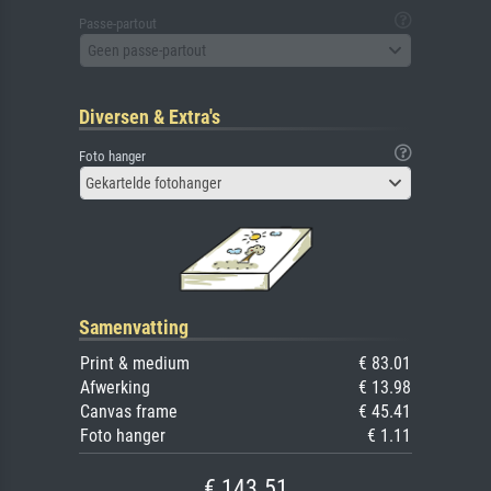
Passe-partout
Geen passe-partout
Diversen & Extra's
Foto hanger
Gekartelde fotohanger
Samenvatting
Print & medium
€ 83.01
Afwerking
€ 13.98
Canvas frame
€ 45.41
Foto hanger
€ 1.11
€ 143.51