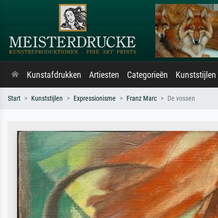
Kunstafdrukken
Artiesten
Categorieën
Kunststijlen
Start
Kunststijlen
Expressionisme
Franz Marc
De vossen