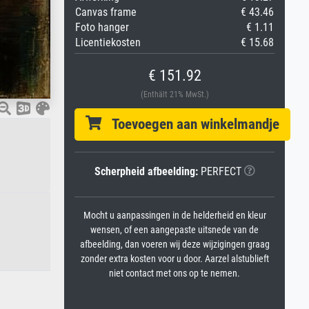
Canvas frame
€ 43.46
Foto hanger
€ 1.11
Licentiekosten
€ 15.68
€ 151.92
(Enthält 21% MwSt.)
Toevoegen aan winkelmandje
Scherpheid afbeelding:
PERFECT
Mocht u aanpassingen in de helderheid en kleur
wensen, of een aangepaste uitsnede van de
afbeelding, dan voeren wij deze wijzigingen graag
zonder extra kosten voor u door. Aarzel alstublieft
niet contact met ons op te nemen.