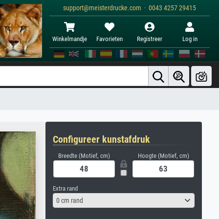
support@meisterdrucke.com · 0043 4257 29415
Winkelmandje
Favorieten
Registreer
Log in
Configureer kunstafdruk
Breedte (Motief, cm)
Hoogte (Motief, cm)
Extra rand
0 cm rand