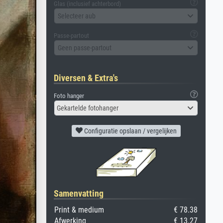
Glas (inclusief achterbord)
Selecteer aub
Passe-partout
Geen passe-partout
Diversen & Extra's
Foto hanger
Gekartelde fotohanger
Configuratie opslaan / vergelijken
Samenvatting
Print & medium
€ 78.38
Afwerking
€ 13.27