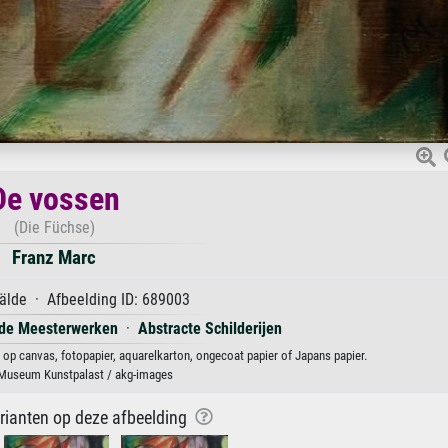
De vossen
(Die Füchse)
Franz Marc
lde · Afbeelding ID: 689003
de Meesterwerken
·
Abstracte Schilderijen
op canvas, fotopapier, aquarelkarton, ongecoat papier of Japans papier.
 Museum Kunstpalast / akg-images
arianten op deze afbeelding