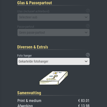
Glas & Passepartout
Glas (inclusief achterbord)
Selecteer aub
Passe-partout
Geen passe-partout
Diversen & Extra's
Foto hanger
Gekartelde fotohanger
Samenvatting
Print & medium
€ 83.01
Afwerking
€ 13.98