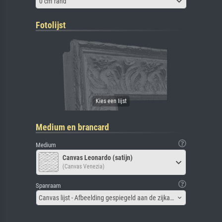
0 cm rand
Fotolijst
Medium en brancard
Medium
Canvas Leonardo (satijn)
(Canvas Venezia)
Spanraam
Canvas lijst - Afbeelding gespiegeld aan de zijkant