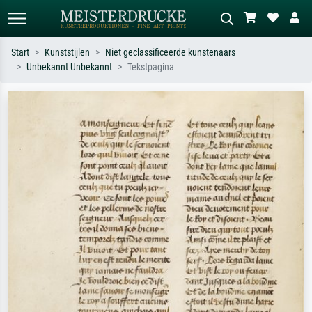
Start
Kunststijlen
Niet geclassificeerde kunstenaars
Unbekannt Unbekannt
Tekstpagina
Standaard zoeken
AI-beeldzoeker
Zoek op kunstenaar, titel of stijl – bijv.
Beschrijf de scène – bijv. groene
Monet, Sterrennacht, impressionisme,
weide, abstract met veel rood, donker
Hokusai-golf, naakt.
olieverfschilderij, staand naakt naast
een boom.