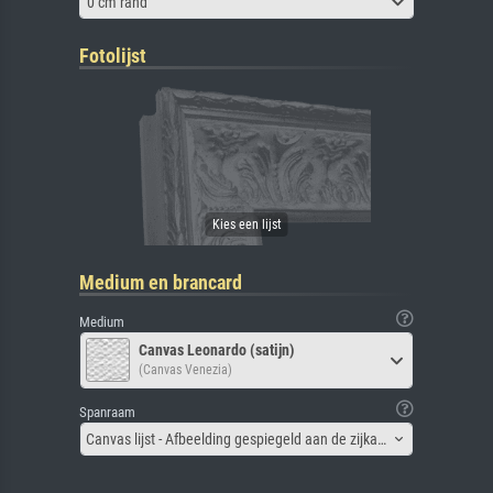
0 cm rand
Fotolijst
Medium en brancard
Medium
Canvas Leonardo (satijn)
(Canvas Venezia)
Spanraam
Canvas lijst - Afbeelding gespiegeld aan de zijkant