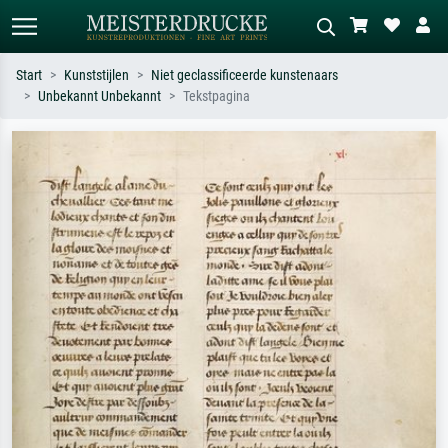
Start
Kunststijlen
Niet geclassificeerde kunstenaars
Unbekannt Unbekannt
Tekstpagina
Standaard zoeken
AI-beeldzoeker
Zoek op kunstenaar, titel of stijl – bijv.
Beschrijf de scène – bijv. groene
Monet, Sterrennacht, impressionisme,
weide, abstract met veel rood, donker
Hokusai-golf, naakt.
olieverfschilderij, staand naakt naast
een boom.