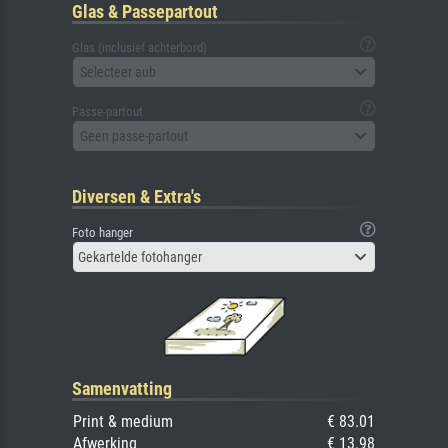
Glas & Passepartout
Glas (inclusief achterbord)
Selecteer aub
Passe-partout
Geen passe-partout
Diversen & Extra's
Foto hanger
Gekartelde fotohanger
Samenvatting
Print & medium
€ 83.01
Afwerking
€ 13.98