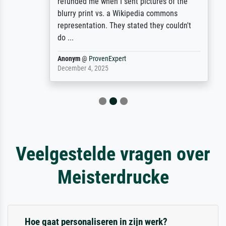
refunded me when I sent pictures of the
blurry print vs. a Wikipedia commons
representation. They stated they couldn't
do ...
Anonym
@
ProvenExpert
December 4, 2025
Veelgestelde vragen over
Meisterdrucke
Hoe gaat personaliseren in zijn werk?