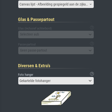
Canvas lijst - Afbeelding gespiegeld aan de zijkant
Glas & Passepartout
Glas (inclusief achterbord)
Selecteer aub
Passe-partout
Geen passe-partout
Diversen & Extra's
Foto hanger
Gekartelde fotohanger