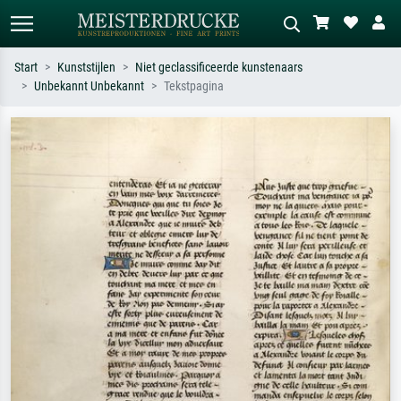
Start
Kunststijlen
Niet geclassificeerde kunstenaars
Unbekannt Unbekannt
Tekstpagina
Standaard zoeken
AI-beeldzoeker
Zoek op kunstenaar, titel of stijl – bijv.
Beschrijf de scène – bijv. groene
Monet, Sterrennacht, impressionisme,
weide, abstract met veel rood, donker
Hokusai-golf, naakt.
olieverfschilderij, staand naakt naast
een boom.