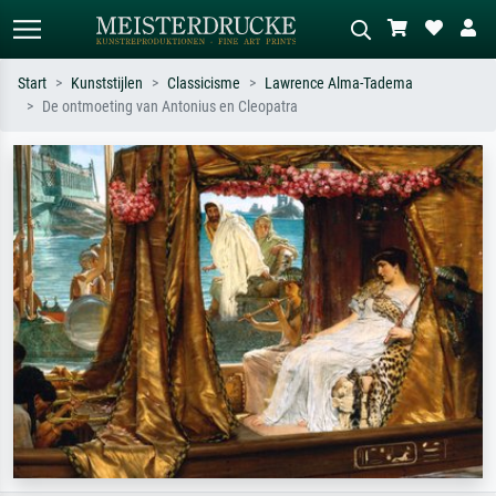
Start
Kunststijlen
Classicisme
Lawrence Alma-Tadema
De ontmoeting van Antonius en Cleopatra
Standaard zoeken
AI-beeldzoeker
Zoek op kunstenaar, titel of stijl – bijv.
Beschrijf de scène – bijv. groene
Monet, Sterrennacht, impressionisme,
weide, abstract met veel rood, donker
Hokusai-golf, naakt.
olieverfschilderij, staand naakt naast
een boom.