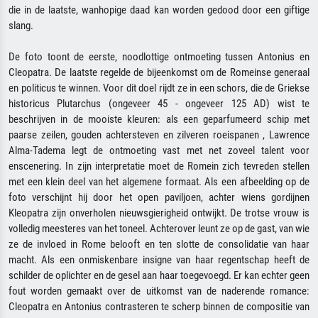
die in de laatste, wanhopige daad kan worden gedood door een giftige
slang.
De foto toont de eerste, noodlottige ontmoeting tussen Antonius en
Cleopatra. De laatste regelde de bijeenkomst om de Romeinse generaal
en politicus te winnen. Voor dit doel rijdt ze in een schors, die de Griekse
historicus Plutarchus (ongeveer 45 - ongeveer 125 AD) wist te
beschrijven in de mooiste kleuren: als een geparfumeerd schip met
paarse zeilen, gouden achtersteven en zilveren roeispanen , Lawrence
Alma-Tadema legt de ontmoeting vast met net zoveel talent voor
enscenering. In zijn interpretatie moet de Romein zich tevreden stellen
met een klein deel van het algemene formaat. Als een afbeelding op de
foto verschijnt hij door het open paviljoen, achter wiens gordijnen
Kleopatra zijn onverholen nieuwsgierigheid ontwijkt. De trotse vrouw is
volledig meesteres van het toneel. Achterover leunt ze op de gast, van wie
ze de invloed in Rome belooft en ten slotte de consolidatie van haar
macht. Als een onmiskenbare insigne van haar regentschap heeft de
schilder de oplichter en de gesel aan haar toegevoegd. Er kan echter geen
fout worden gemaakt over de uitkomst van de naderende romance:
Cleopatra en Antonius contrasteren te scherp binnen de compositie van