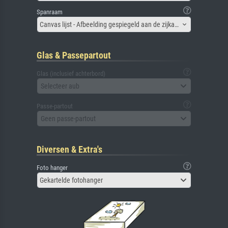
Spanraam
Canvas lijst - Afbeelding gespiegeld aan de zijkant
Glas & Passepartout
Glas (inclusief achterbord)
Selecteer aub
Passe-partout
Geen passe-partout
Diversen & Extra's
Foto hanger
Gekartelde fotohanger