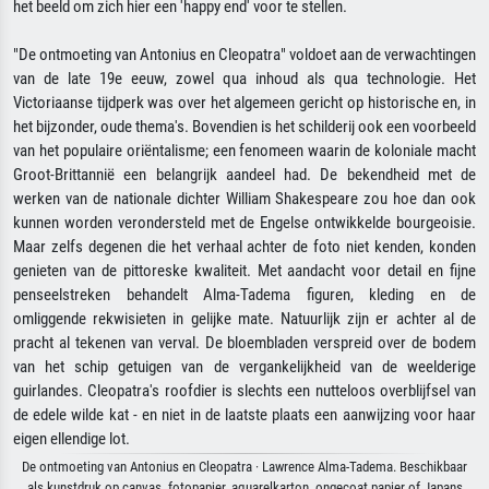
het beeld om zich hier een 'happy end' voor te stellen.
"De ontmoeting van Antonius en Cleopatra" voldoet aan de verwachtingen
van de late 19e eeuw, zowel qua inhoud als qua technologie. Het
Victoriaanse tijdperk was over het algemeen gericht op historische en, in
het bijzonder, oude thema's. Bovendien is het schilderij ook een voorbeeld
van het populaire oriëntalisme; een fenomeen waarin de koloniale macht
Groot-Brittannië een belangrijk aandeel had. De bekendheid met de
werken van de nationale dichter William Shakespeare zou hoe dan ook
kunnen worden verondersteld met de Engelse ontwikkelde bourgeoisie.
Maar zelfs degenen die het verhaal achter de foto niet kenden, konden
genieten van de pittoreske kwaliteit. Met aandacht voor detail en fijne
penseelstreken behandelt Alma-Tadema figuren, kleding en de
omliggende rekwisieten in gelijke mate. Natuurlijk zijn er achter al de
pracht al tekenen van verval. De bloembladen verspreid over de bodem
van het schip getuigen van de vergankelijkheid van de weelderige
guirlandes. Cleopatra's roofdier is slechts een nutteloos overblijfsel van
de edele wilde kat - en niet in de laatste plaats een aanwijzing voor haar
eigen ellendige lot.
De ontmoeting van Antonius en Cleopatra · Lawrence Alma-Tadema. Beschikbaar
als kunstdruk op canvas, fotopapier, aquarelkarton, ongecoat papier of Japans