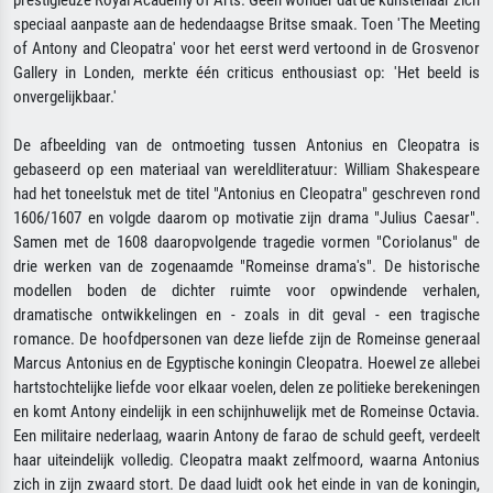
prestigieuze Royal Academy of Arts. Geen wonder dat de kunstenaar zich
speciaal aanpaste aan de hedendaagse Britse smaak. Toen 'The Meeting
of Antony and Cleopatra' voor het eerst werd vertoond in de Grosvenor
Gallery in Londen, merkte één criticus enthousiast op: 'Het beeld is
onvergelijkbaar.'
De afbeelding van de ontmoeting tussen Antonius en Cleopatra is
gebaseerd op een materiaal van wereldliteratuur: William Shakespeare
had het toneelstuk met de titel "Antonius en Cleopatra" geschreven rond
1606/1607 en volgde daarom op motivatie zijn drama "Julius Caesar".
Samen met de 1608 daaropvolgende tragedie vormen "Coriolanus" de
drie werken van de zogenaamde "Romeinse drama's". De historische
modellen boden de dichter ruimte voor opwindende verhalen,
dramatische ontwikkelingen en - zoals in dit geval - een tragische
romance. De hoofdpersonen van deze liefde zijn de Romeinse generaal
Marcus Antonius en de Egyptische koningin Cleopatra. Hoewel ze allebei
hartstochtelijke liefde voor elkaar voelen, delen ze politieke berekeningen
en komt Antony eindelijk in een schijnhuwelijk met de Romeinse Octavia.
Een militaire nederlaag, waarin Antony de farao de schuld geeft, verdeelt
haar uiteindelijk volledig. Cleopatra maakt zelfmoord, waarna Antonius
zich in zijn zwaard stort. De daad luidt ook het einde in van de koningin,