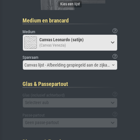
Medium en brancard
Medium
Canvas Leonardo (satijn)
(Canvas Venezia)
Spanraam
Canvas lijst - Afbeelding gespiegeld aan de zijkant
Glas & Passepartout
Glas (inclusief achterbord)
Selecteer aub
Passe-partout
Geen passe-partout