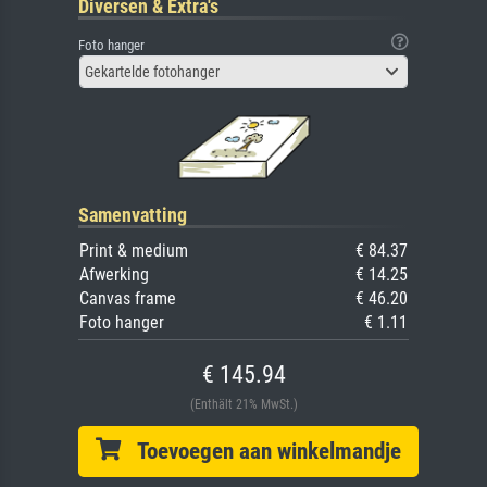
Diversen & Extra's
Foto hanger
Gekartelde fotohanger
Samenvatting
Print & medium
€ 84.37
Afwerking
€ 14.25
Canvas frame
€ 46.20
Foto hanger
€ 1.11
€ 145.94
(Enthält 21% MwSt.)
Toevoegen aan winkelmandje