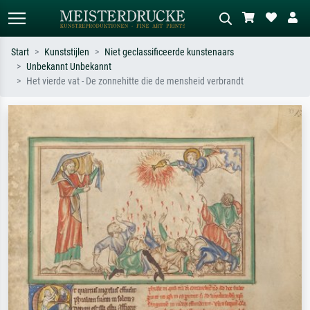
Start
Kunststijlen
Niet geclassificeerde kunstenaars
Unbekannt Unbekannt
Standaard zoeken
AI-beeldzoeker
Het vierde vat - De zonnehitte die de mensheid verbrandt
Zoek op kunstenaar, titel of stijl – bijv.
Beschrijf de scène – bijv. groene
Monet, Sterrennacht, impressionisme,
weide, abstract met veel rood, donker
Hokusai-golf, naakt.
olieverfschilderij, staand naakt naast
een boom.