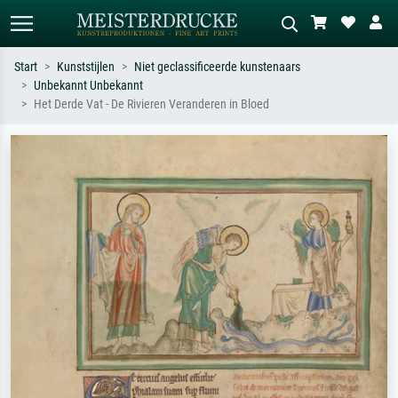
Start
Kunststijlen
Niet geclassificeerde kunstenaars
Unbekannt Unbekannt
Standaard zoeken
AI-beeldzoeker
Het Derde Vat - De Rivieren Veranderen in Bloed
Zoek op kunstenaar, titel of stijl – bijv.
Beschrijf de scène – bijv. groene
Monet, Sterrennacht, impressionisme,
weide, abstract met veel rood, donker
Hokusai-golf, naakt.
olieverfschilderij, staand naakt naast
een boom.