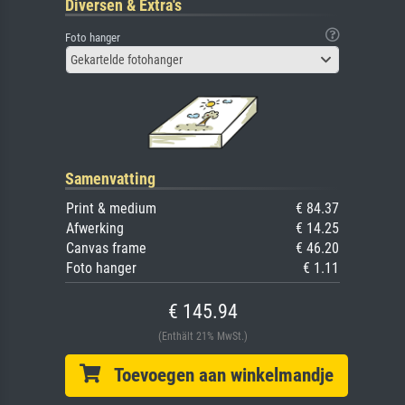
Diversen & Extra's
Foto hanger
Gekartelde fotohanger
Samenvatting
Print & medium
€ 84.37
Afwerking
€ 14.25
Canvas frame
€ 46.20
Foto hanger
€ 1.11
€ 145.94
(Enthält 21% MwSt.)
Toevoegen aan winkelmandje