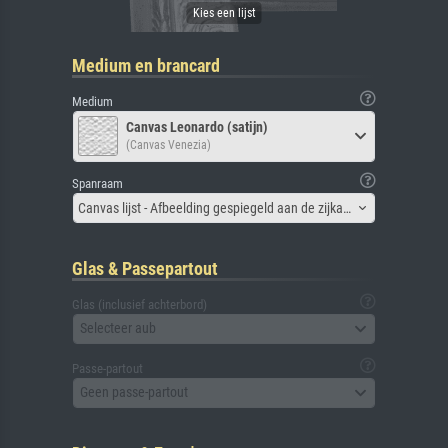
Medium en brancard
Medium
Canvas Leonardo (satijn)
(Canvas Venezia)
Spanraam
Canvas lijst - Afbeelding gespiegeld aan de zijkant
Glas & Passepartout
Glas (inclusief achterbord)
Selecteer aub
Passe-partout
Geen passe-partout