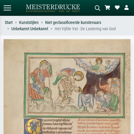
Start
Kunststijlen
Niet geclassificeerde kunstenaars
Unbekannt Unbekannt
Het Vijfde Vat - De Lastering van God
Standaard zoeken
AI-beeldzoeker
Zoek op kunstenaar, titel of stijl – bijv.
Beschrijf de scène – bijv. groene
Monet, Sterrennacht, impressionisme,
weide, abstract met veel rood, donker
Hokusai-golf, naakt.
olieverfschilderij, staand naakt naast
een boom.