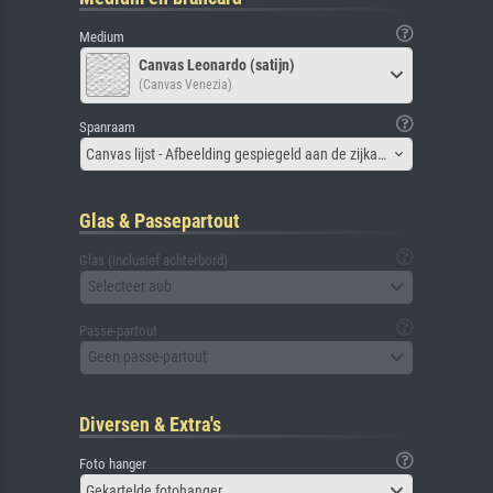
Medium
Canvas Leonardo (satijn)
(Canvas Venezia)
Spanraam
Canvas lijst - Afbeelding gespiegeld aan de zijkant
Glas & Passepartout
Glas (inclusief achterbord)
Selecteer aub
Passe-partout
Geen passe-partout
Diversen & Extra's
Foto hanger
Gekartelde fotohanger