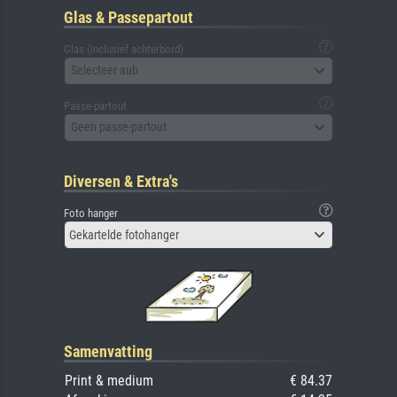
Glas & Passepartout
Glas (inclusief achterbord)
Selecteer aub
Passe-partout
Geen passe-partout
Diversen & Extra's
Foto hanger
Gekartelde fotohanger
Samenvatting
Print & medium
€ 84.37