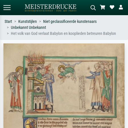
Start
Kunststijlen
Niet geclassificeerde kunstenaars
Unbekannt Unbekannt
Standaard zoeken
AI-beeldzoeker
Het volk van God verlaat Babylon en kooplieden betreuren Babylon
Zoek op kunstenaar, titel of stijl – bijv.
Beschrijf de scène – bijv. groene
Monet, Sterrennacht, impressionisme,
weide, abstract met veel rood, donker
Hokusai-golf, naakt.
olieverfschilderij, staand naakt naast
een boom.