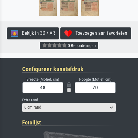
Bekijk in 3D / AR
Toevoegen aan favorieten
0 Beoordelingen
Configureer kunstafdruk
Breedte (Motief, cm)
Hoogte (Motief, cm)
Extra rand
0 cm rand
Fotolijst