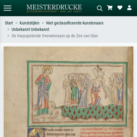
Start
Kunststijlen
Niet geclassificeerde kunstenaars
Unbekannt Unbekannt
Standaard zoeken
AI-beeldzoeker
De Harpspelende Overwinnaars op de Zee van Glas
Zoek op kunstenaar, titel of stijl – bijv.
Beschrijf de scène – bijv. groene
Monet, Sterrennacht, impressionisme,
weide, abstract met veel rood, donker
Hokusai-golf, naakt.
olieverfschilderij, staand naakt naast
een boom.