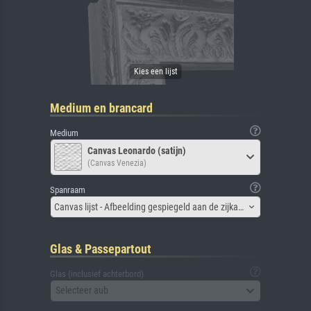
Medium en brancard
Medium
Canvas Leonardo (satijn)
(Canvas Venezia)
Spanraam
Canvas lijst - Afbeelding gespiegeld aan de zijkant
Glas & Passepartout
Glas (inclusief achterbord)
Selecteer aub