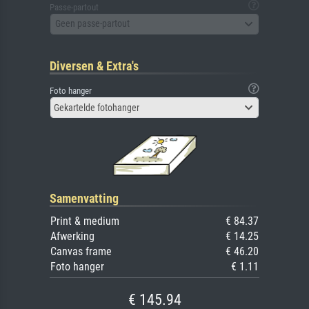
Passe-partout
Geen passe-partout
Diversen & Extra's
Foto hanger
Gekartelde fotohanger
Samenvatting
Print & medium
€ 84.37
Afwerking
€ 14.25
Canvas frame
€ 46.20
Foto hanger
€ 1.11
€ 145.94