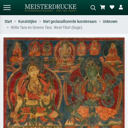
Start
Kunststijlen
Niet geclassificeerde kunstenaars
Unknown
Witte Tara en Groene Tara. West-Tibet (Guge).
Standaard zoeken
AI-beeldzoeker
Zoek op kunstenaar, titel of stijl – bijv.
Beschrijf de scène – bijv. groene
Monet, Sterrennacht, impressionisme,
weide, abstract met veel rood, donker
Hokusai-golf, naakt.
olieverfschilderij, staand naakt naast
een boom.