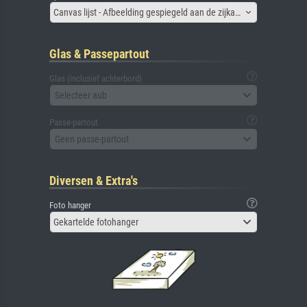
Canvas lijst - Afbeelding gespiegeld aan de zijkant
Glas & Passepartout
Glas (inclusief achterbord)
Selecteer aub
Passe-partout
Geen passe-partout
Diversen & Extra's
Foto hanger
Gekartelde fotohanger