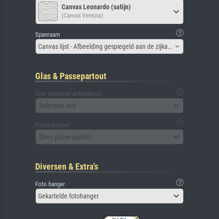
Canvas Leonardo (satijn)
(Canvas Venezia)
Spanraam
Canvas lijst - Afbeelding gespiegeld aan de zijkant
Glas & Passepartout
Glas (inclusief achterbord)
Selecteer aub
Passe-partout
Geen passe-partout
Diversen & Extra's
Foto hanger
Gekartelde fotohanger