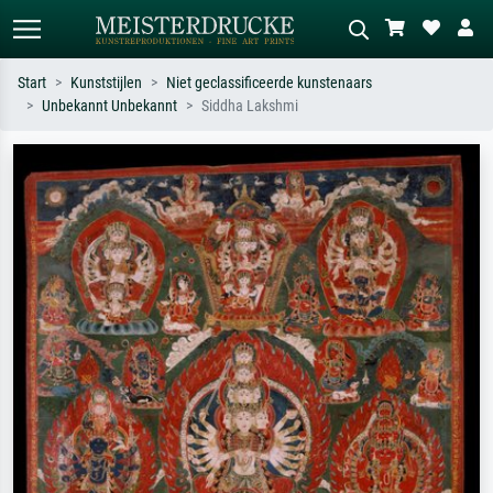
Start
Kunststijlen
Niet geclassificeerde kunstenaars
Unbekannt Unbekannt
Siddha Lakshmi
Standaard zoeken
AI-beeldzoeker
Zoek op kunstenaar, titel of stijl – bijv.
Beschrijf de scène – bijv. groene
Monet, Sterrennacht, impressionisme,
weide, abstract met veel rood, donker
Hokusai-golf, naakt.
olieverfschilderij, staand naakt naast
een boom.