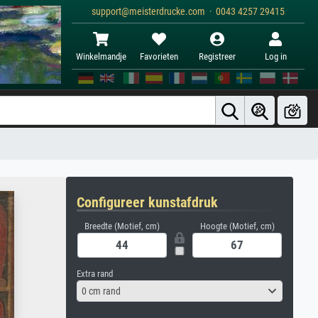
support@meisterdrucke.com · 0043 4257 29415
Winkelmandje
Favorieten
Registreer
Log in
Configureer kunstafdruk
Breedte (Motief, cm)
Hoogte (Motief, cm)
Extra rand
0 cm rand