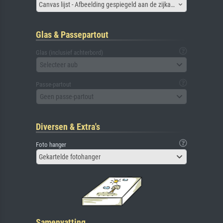
Canvas lijst - Afbeelding gespiegeld aan de zijkant
Glas & Passepartout
Glas (inclusief achterbord)
Selecteer aub
Passe-partout
Geen passe-partout
Diversen & Extra's
Foto hanger
Gekartelde fotohanger
Samenvatting