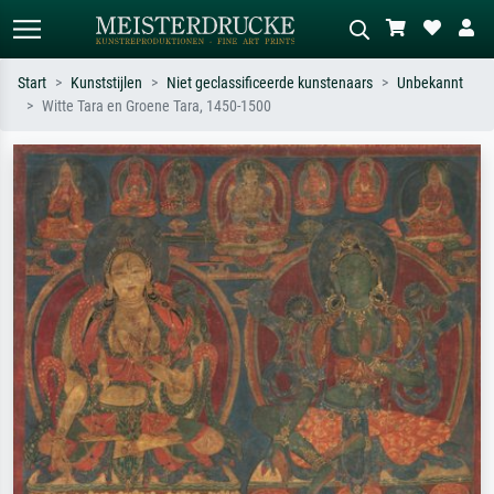
Start
Kunststijlen
Niet geclassificeerde kunstenaars
Unbekannt
Witte Tara en Groene Tara, 1450-1500
Standaard zoeken
AI-beeldzoeker
Zoek op kunstenaar, titel of stijl – bijv.
Beschrijf de scène – bijv. groene
Monet, Sterrennacht, impressionisme,
weide, abstract met veel rood, donker
Hokusai-golf, naakt.
olieverfschilderij, staand naakt naast
een boom.