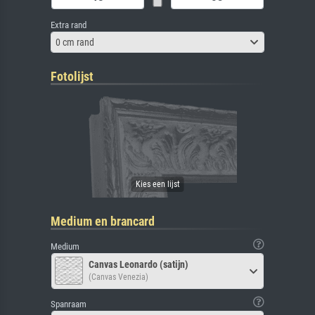
Extra rand
0 cm rand
Fotolijst
Medium en brancard
Medium
Canvas Leonardo (satijn)
(Canvas Venezia)
Spanraam