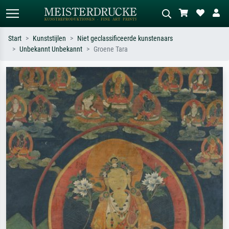
Start
Kunststijlen
Niet geclassificeerde kunstenaars
Unbekannt Unbekannt
Groene Tara
Standaard zoeken
AI-beeldzoeker
Zoek op kunstenaar, titel of stijl – bijv.
Beschrijf de scène – bijv. groene
Monet, Sterrennacht, impressionisme,
weide, abstract met veel rood, donker
Hokusai-golf, naakt.
olieverfschilderij, staand naakt naast
een boom.