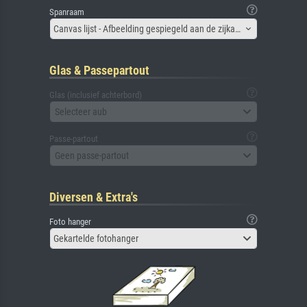
Spanraam
Canvas lijst - Afbeelding gespiegeld aan de zijkant
Glas & Passepartout
Glas (inclusief achterbord)
Selecteer aub
Passe-partout
Geen passe-partout
Diversen & Extra's
Foto hanger
Gekartelde fotohanger