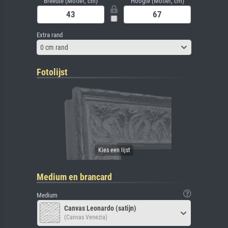
Breedte (Motief, cm)
Hoogte (Motief, cm)
Extra rand
0 cm rand
Fotolijst
Medium en brancard
Medium
Canvas Leonardo (satijn)
(Canvas Venezia)