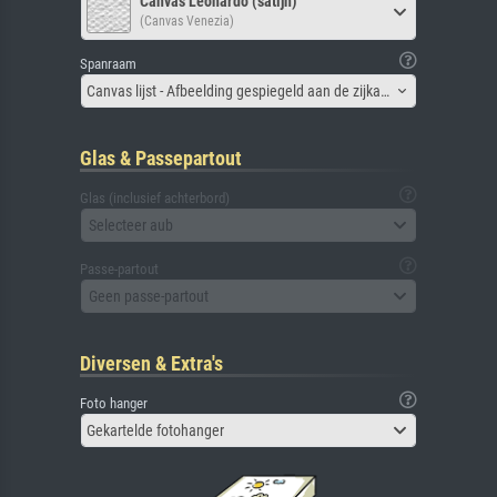
Canvas Leonardo (satijn)
(Canvas Venezia)
Spanraam
Canvas lijst - Afbeelding gespiegeld aan de zijkant
Glas & Passepartout
Glas (inclusief achterbord)
Selecteer aub
Passe-partout
Geen passe-partout
Diversen & Extra's
Foto hanger
Gekartelde fotohanger