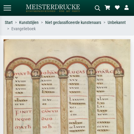
Start
Kunststijlen
Niet geclassificeerde kunstenaars
Unbekannt
Evangelieboek
Standaard zoeken
AI-beeldzoeker
Zoek op kunstenaar, titel of stijl – bijv.
Beschrijf de scène – bijv. groene
Monet, Sterrennacht, impressionisme,
weide, abstract met veel rood, donker
Hokusai-golf, naakt.
olieverfschilderij, staand naakt naast
een boom.