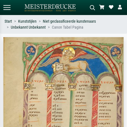
Start
Kunststijlen
Niet geclassificeerde kunstenaars
Unbekannt Unbekannt
Canon Tabel Pagina
Standaard zoeken
AI-beeldzoeker
Zoek op kunstenaar, titel of stijl – bijv.
Beschrijf de scène – bijv. groene
Monet, Sterrennacht, impressionisme,
weide, abstract met veel rood, donker
Hokusai-golf, naakt.
olieverfschilderij, staand naakt naast
een boom.