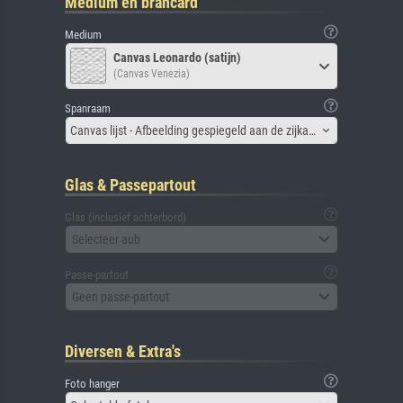
Medium en brancard
Medium
Canvas Leonardo (satijn)
(Canvas Venezia)
Spanraam
Canvas lijst - Afbeelding gespiegeld aan de zijkant
Glas & Passepartout
Glas (inclusief achterbord)
Selecteer aub
Passe-partout
Geen passe-partout
Diversen & Extra's
Foto hanger