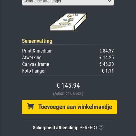
Gekartelde fotohanger
Samenvatting
Print & medium
€ 84.37
Afwerking
€ 14.25
Canvas frame
€ 46.20
Foto hanger
€ 1.11
€ 145.94
(Enthält 21% MwSt.)
Toevoegen aan winkelmandje
Scherpheid afbeelding:
PERFECT