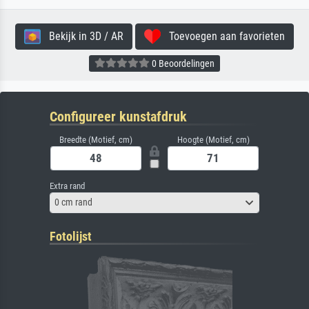
Bekijk in 3D / AR
Toevoegen aan favorieten
0 Beoordelingen
Configureer kunstafdruk
Breedte (Motief, cm)
Hoogte (Motief, cm)
Extra rand
0 cm rand
Fotolijst