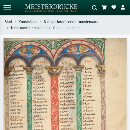
Start
Kunststijlen
Niet geclassificeerde kunstenaars
Unbekannt Unbekannt
Canon tabelpagina
Standaard zoeken
AI-beeldzoeker
Zoek op kunstenaar, titel of stijl – bijv.
Beschrijf de scène – bijv. groene
Monet, Sterrennacht, impressionisme,
weide, abstract met veel rood, donker
Hokusai-golf, naakt.
olieverfschilderij, staand naakt naast
een boom.