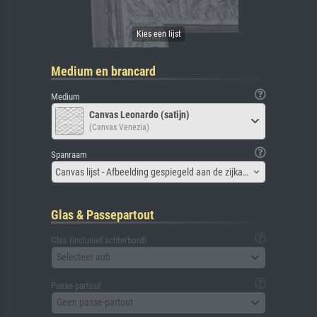
Medium en brancard
Medium
Canvas Leonardo (satijn)
(Canvas Venezia)
Spanraam
Canvas lijst - Afbeelding gespiegeld aan de zijkant
Glas & Passepartout
Glas (inclusief achterbord)
Selecteer aub
Passe-partout
Geen passe-partout