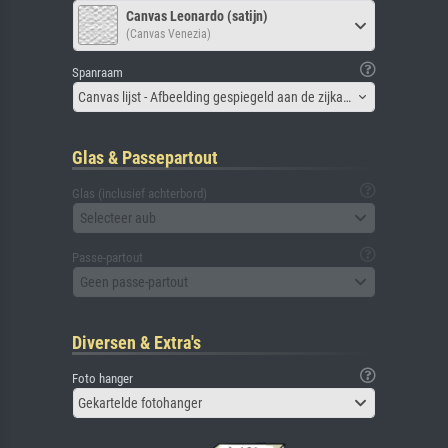
Canvas Leonardo (satijn)
(Canvas Venezia)
Spanraam
Canvas lijst - Afbeelding gespiegeld aan de zijkant
Glas & Passepartout
Glas (inclusief achterbord)
Selecteer aub
Passe-partout
Geen passe-partout
Diversen & Extra's
Foto hanger
Gekartelde fotohanger