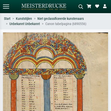
Start
Kunststijlen
Niet geclassificeerde kunstenaars
Unbekannt Unbekannt
Canon tabelpagina (6890556)
Standaard zoeken
AI-beeldzoeker
Zoek op kunstenaar, titel of stijl – bijv.
Beschrijf de scène – bijv. groene
Monet, Sterrennacht, impressionisme,
weide, abstract met veel rood, donker
Hokusai-golf, naakt.
olieverfschilderij, staand naakt naast
een boom.