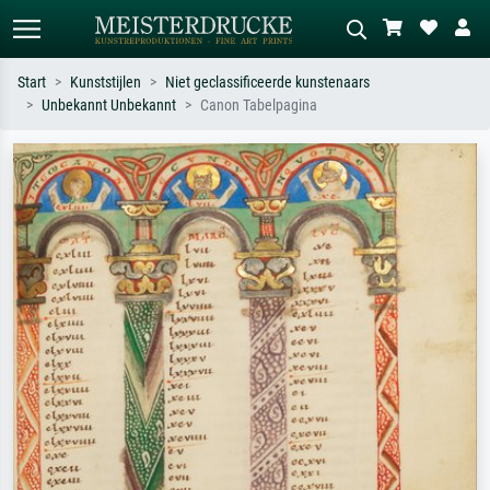
Start
Kunststijlen
Niet geclassificeerde kunstenaars
Unbekannt Unbekannt
Canon Tabelpagina
Standaard zoeken
AI-beeldzoeker
Zoek op kunstenaar, titel of stijl – bijv.
Beschrijf de scène – bijv. groene
Monet, Sterrennacht, impressionisme,
weide, abstract met veel rood, donker
Hokusai-golf, naakt.
olieverfschilderij, staand naakt naast
een boom.