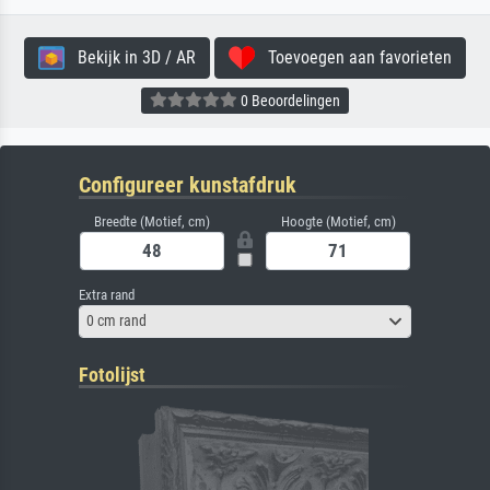
Bekijk in 3D / AR
Toevoegen aan favorieten
0 Beoordelingen
Configureer kunstafdruk
Breedte (Motief, cm)
Hoogte (Motief, cm)
Extra rand
0 cm rand
Fotolijst