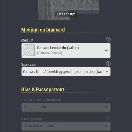
Medium en brancard
Medium
Canvas Leonardo (satijn)
(Canvas Venezia)
Spanraam
Canvas lijst - Afbeelding gespiegeld aan de zijkant
Glas & Passepartout
Glas (inclusief achterbord)
Selecteer aub
Passe-partout
Geen passe-partout