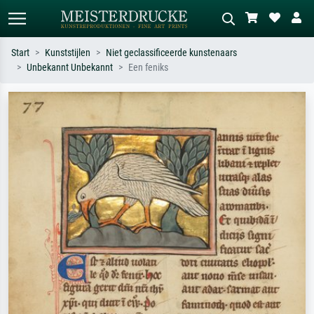
Start
Kunststijlen
Niet geclassificeerde kunstenaars
Unbekannt Unbekannt
Een feniks
Standaard zoeken
AI-beeldzoeker
Zoek op kunstenaar, titel of stijl – bijv.
Beschrijf de scène – bijv. groene
Monet, Sterrennacht, impressionisme,
weide, abstract met veel rood, donker
Hokusai-golf, naakt.
olieverfschilderij, staand naakt naast
een boom.