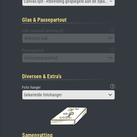
Canvas lijst - Afbeelding gespiegeld aan de zijkant
Glas & Passepartout
Glas (inclusief achterbord)
Selecteer aub
Passe-partout
Geen passe-partout
Diversen & Extra's
Foto hanger
Gekartelde fotohanger
Samenvatting