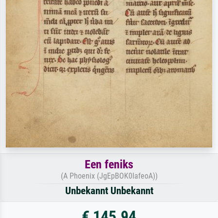
Een feniks
(A Phoenix (JgEpBOK0IafeoA))
Unbekannt Unbekannt
€ 145.94