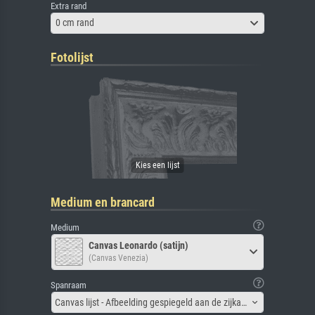
Extra rand
0 cm rand
Fotolijst
Medium en brancard
Medium
Canvas Leonardo (satijn)
(Canvas Venezia)
Spanraam
Canvas lijst - Afbeelding gespiegeld aan de zijkant