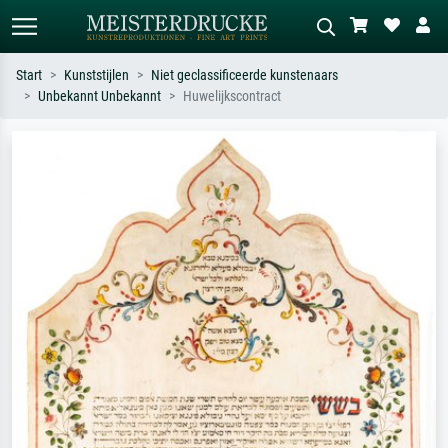
Start
Kunststijlen
Niet geclassificeerde kunstenaars
Unbekannt Unbekannt
Huwelijkscontract
Standaard zoeken
AI-beeldzoeker
Zoek op kunstenaar, titel of stijl – bijv.
Beschrijf de scène – bijv. groene
Monet, Sterrennacht, impressionisme,
weide, abstract met veel rood, donker
Hokusai-golf, naakt.
olieverfschilderij, staand naakt naast
een boom.