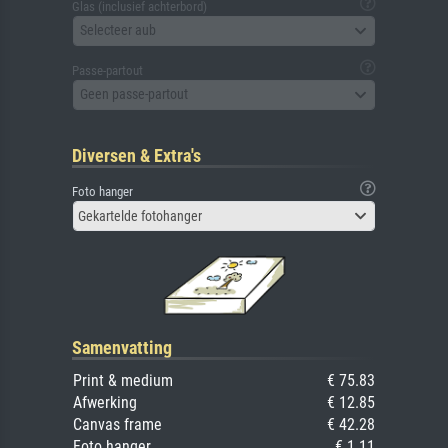
Glas (inclusief achterbord)
Selecteer aub
Passe-partout
Geen passe-partout
Diversen & Extra's
Foto hanger
Gekartelde fotohanger
Samenvatting
Print & medium
€ 75.83
Afwerking
€ 12.85
Canvas frame
€ 42.28
Foto hanger
€ 1.11