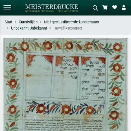
Start
Kunststijlen
Niet geclassificeerde kunstenaars
Unbekannt Unbekannt
Huwelijkscontract
Standaard zoeken
AI-beeldzoeker
Zoek op kunstenaar, titel of stijl – bijv.
Beschrijf de scène – bijv. groene
Monet, Sterrennacht, impressionisme,
weide, abstract met veel rood, donker
Hokusai-golf, naakt.
olieverfschilderij, staand naakt naast
een boom.