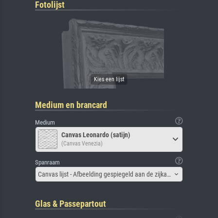
Fotolijst
Medium en brancard
Medium
Canvas Leonardo (satijn)
(Canvas Venezia)
Spanraam
Canvas lijst - Afbeelding gespiegeld aan de zijkant
Glas & Passepartout