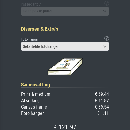
Passe-partout
Geen passe-partout
Diversen & Extra's
Foto hanger
Gekartelde fotohanger
Samenvatting
Print & medium
€ 69.44
Afwerking
€ 11.87
Canvas frame
€ 39.54
Foto hanger
€ 1.11
€ 121.97