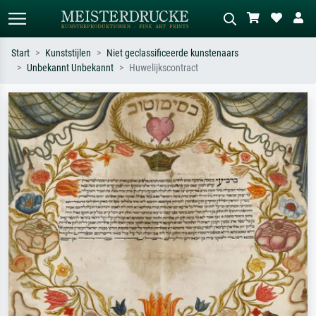
Start
Kunststijlen
Niet geclassificeerde kunstenaars
Unbekannt Unbekannt
Huwelijkscontract
Standaard zoeken
AI-beeldzoeker
Zoek op kunstenaar, titel of stijl – bijv.
Beschrijf de scène – bijv. groene
Monet, Sterrennacht, impressionisme,
weide, abstract met veel rood, donker
Hokusai-golf, naakt.
olieverfschilderij, staand naakt naast
een boom.