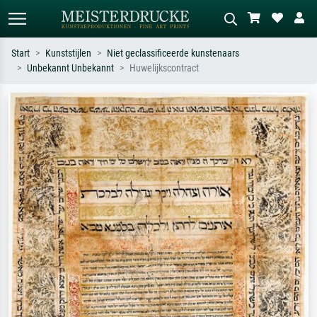
Start
Kunststijlen
Niet geclassificeerde kunstenaars
Unbekannt Unbekannt
Huwelijkscontract
Standaard zoeken
AI-beeldzoeker
Zoek op kunstenaar, titel of stijl – bijv.
Beschrijf de scène – bijv. groene
Monet, Sterrennacht, impressionisme,
weide, abstract met veel rood, donker
Hokusai-golf, naakt.
olieverfschilderij, staand naakt naast
een boom.