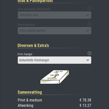
Glas & Passepartout
Glas (inclusief achterbord)
Selecteer aub
Passe-partout
Geen passe-partout
Diversen & Extra's
Foto hanger
Gekartelde fotohanger
Samenvatting
Print & medium
€ 78.38
Afwerking
€ 13.27