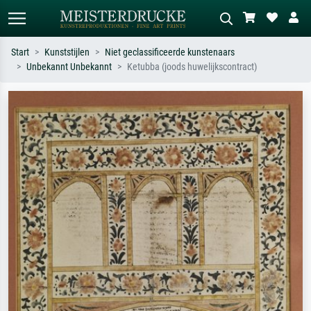
Start
Kunststijlen
Niet geclassificeerde kunstenaars
Unbekannt Unbekannt
Ketubba (joods huwelijkscontract)
Standaard zoeken
AI-beeldzoeker
Zoek op kunstenaar, titel of stijl – bijv.
Beschrijf de scène – bijv. groene
Monet, Sterrennacht, impressionisme,
weide, abstract met veel rood, donker
Hokusai-golf, naakt.
olieverfschilderij, staand naakt naast
een boom.