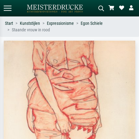
Start
Kunststijlen
Expressionisme
Egon Schiele
Staande vrouw in rood
Standaard zoeken
AI-beeldzoeker
Zoek op kunstenaar, titel of stijl – bijv.
Beschrijf de scène – bijv. groene
Monet, Sterrennacht, impressionisme,
weide, abstract met veel rood, donker
Hokusai-golf, naakt.
olieverfschilderij, staand naakt naast
een boom.