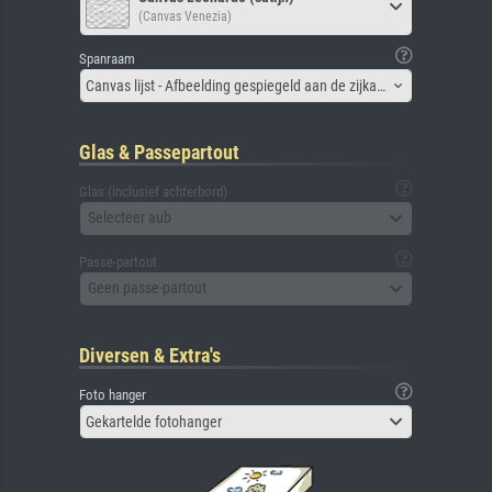
(Canvas Venezia)
Spanraam
Canvas lijst - Afbeelding gespiegeld aan de zijkant
Glas & Passepartout
Glas (inclusief achterbord)
Selecteer aub
Passe-partout
Geen passe-partout
Diversen & Extra's
Foto hanger
Gekartelde fotohanger