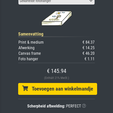
Gekartelde fotohanger
Samenvatting
Print & medium
€ 84.37
Afwerking
€ 14.25
Canvas frame
€ 46.20
Foto hanger
€ 1.11
€ 145.94
(Enthält 21% MwSt.)
Toevoegen aan winkelmandje
Scherpheid afbeelding:
PERFECT