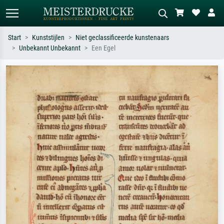
Start
Kunststijlen
Niet geclassificeerde kunstenaars
Unbekannt Unbekannt
Een Egel
Standaard zoeken
AI-beeldzoeker
Zoek op kunstenaar, titel of stijl – bijv.
Beschrijf de scène – bijv. groene
Monet, Sterrennacht, impressionisme,
weide, abstract met veel rood, donker
Hokusai-golf, naakt.
olieverfschilderij, staand naakt naast
een boom.