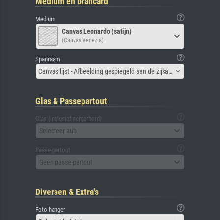
Medium en brancard
Medium
Canvas Leonardo (satijn)
(Canvas Venezia)
Spanraam
Canvas lijst - Afbeelding gespiegeld aan de zijkant
Glas & Passepartout
Glas (inclusief achterbord)
Selecteer aub
Passe-partout
Geen passe-partout
Diversen & Extra's
Foto hanger