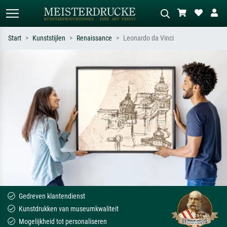
Start
Kunststijlen
Renaissance
Leonardo da Vinci
Standaard zoeken
AI-beeldzoeker
Zoek op kunstenaar, titel of stijl – bijv.
Beschrijf de scène – bijv. groene
Monet, Sterrennacht, impressionisme,
weide, abstract met veel rood, donker
Hokusai-golf, naakt.
olieverfschilderij, staand naakt naast
een boom.
Gedreven klantendienst
Kunstdrukken van museumkwaliteit
Mogelijkheid tot personaliseren