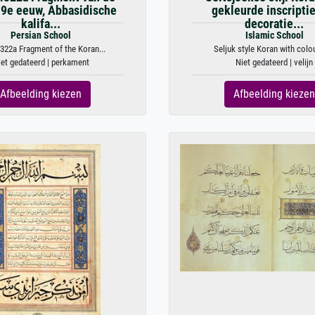
 9e eeuw, Abbasidische
gekleurde inscripti
kalifa...
decoratie...
Persian School
Islamic School
322a Fragment of the Koran...
Seljuk style Koran with colou
iet gedateerd | perkament
Niet gedateerd | velijn
Afbeelding kiezen
Afbeelding kiezen