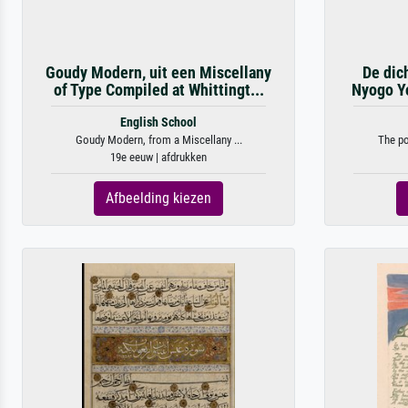
Goudy Modern, uit een Miscellany
De dic
of Type Compiled at Whittingt...
Nyogo Yos
English School
Goudy Modern, from a Miscellany ...
The po
19e eeuw | afdrukken
Afbeelding kiezen