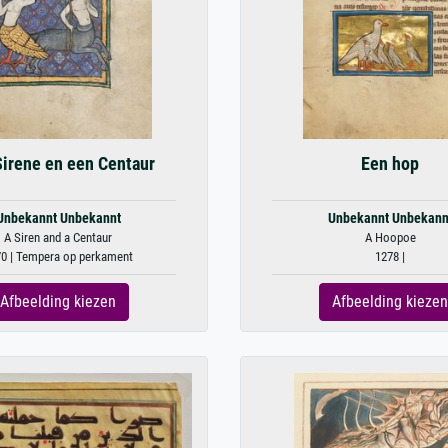
Sirene en een Centaur
Een hop
Unbekannt Unbekannt
Unbekannt Unbekann
A Siren and a Centaur
A Hoopoe
0 | Tempera op perkament
1278 |
Afbeelding kiezen
Afbeelding kiezen