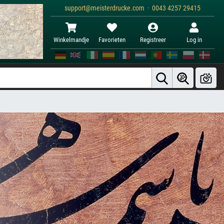
support@meisterdrucke.com · 0043 4257 29415
Winkelmandje
Favorieten
Registreer
Log in