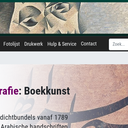
Contact
Fotolijst
Drukwerk
Hulp & Service
rafie
: Boekkunst
n dichtbundels vanaf 1789
n Arabische handschriften