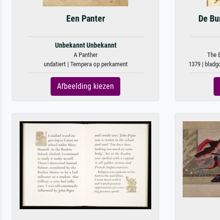
Een Panter
De Bur
Unbekannt Unbekannt
A Panther
The B
undatiert | Tempera op perkament
1379 | bladg
Afbeelding kiezen