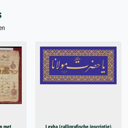
s
en
an met
Levha (calligrafische inscriptie)