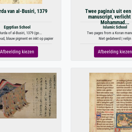
da van al-Busiri, 1379
Twee pagina's uit een
manuscript, verlicht
Mohammad...
Egyptian School
Islamic School
urda of al-Busiri, 1379 (go...
Two pages from a Koran manus
oud, blauw pigment en inkt op papier
Niet gedateerd | velijn
Afbeelding kiezen
Afbeelding kiezen