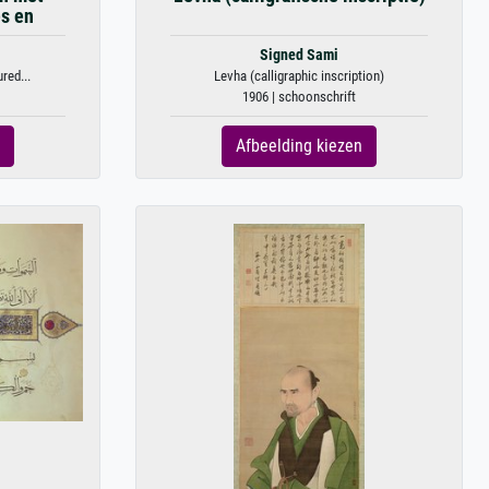
es en
Signed Sami
red...
Levha (calligraphic inscription)
1906 | schoonschrift
Afbeelding kiezen