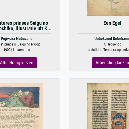
hteres prinses Saigu no
Een Egel
hiko, illustratie uit K...
Fujiwara Nobuzane
Unbekannt Unbekann
et princess Saigu no Nyogo...
A Hedgehog
1902 | kleurenlitho
undatiert | Tempera op per
Afbeelding kiezen
Afbeelding kiezen