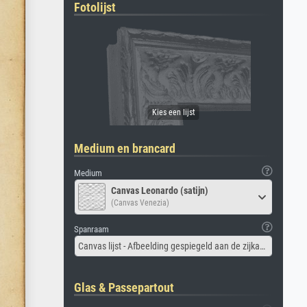
Fotolijst
Medium en brancard
Medium
Canvas Leonardo (satijn)
(Canvas Venezia)
Spanraam
Canvas lijst - Afbeelding gespiegeld aan de zijkant
Glas & Passepartout