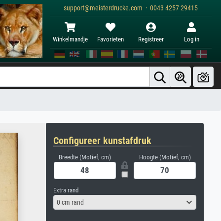
support@meisterdrucke.com · 0043 4257 29415
Winkelmandje
Favorieten
Registreer
Log in
Configureer kunstafdruk
Breedte (Motief, cm)
Hoogte (Motief, cm)
Extra rand
0 cm rand