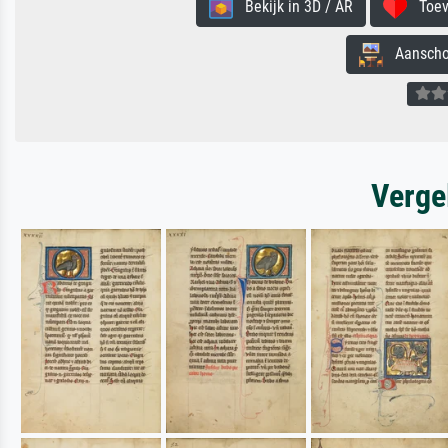
Bekijk in 3D / AR
Toevo
Aanschouw
Verge