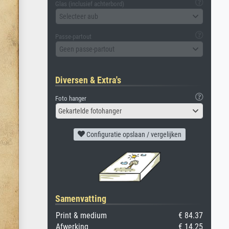
Glas (inclusief achterbord)
Selecteer aub
Passe-partout
Geen passe-partout
Diversen & Extra's
Foto hanger
Gekartelde fotohanger
Configuratie opslaan / vergelijken
Samenvatting
Print & medium
€ 84.37
Afwerking
€ 14.25