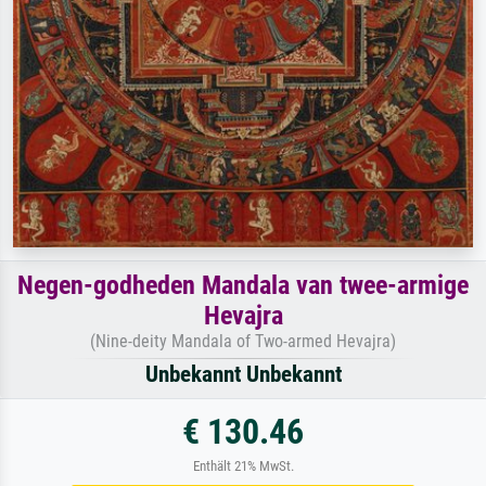
Negen-godheden Mandala van twee-armige
Hevajra
(Nine-deity Mandala of Two-armed Hevajra)
Unbekannt Unbekannt
€ 130.46
Enthält 21% MwSt.