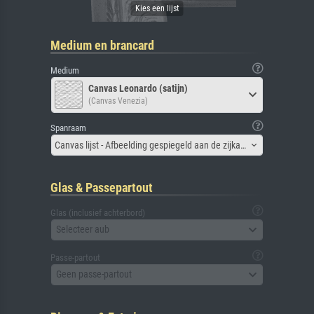
Medium en brancard
Medium
Canvas Leonardo (satijn)
(Canvas Venezia)
Spanraam
Canvas lijst - Afbeelding gespiegeld aan de zijkant
Glas & Passepartout
Glas (inclusief achterbord)
Selecteer aub
Passe-partout
Geen passe-partout