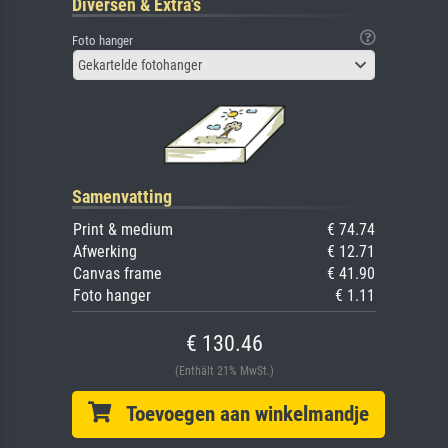
Diversen & Extra's
Foto hanger
Gekartelde fotohanger
Samenvatting
Print & medium
€ 74.74
Afwerking
€ 12.71
Canvas frame
€ 41.90
Foto hanger
€ 1.11
€ 130.46
(Enthält 21% MwSt.)
Toevoegen aan winkelmandje