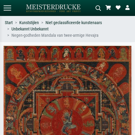
Start
Kunststijlen
Niet geclassificeerde kunstenaars
Unbekannt Unbekannt
Standaard zoeken
AI-beeldzoeker
Negen-godheden Mandala van twee-armige Hevajra
Zoek op kunstenaar, titel of stijl – bijv.
Beschrijf de scène – bijv. groene
Monet, Sterrennacht, impressionisme,
weide, abstract met veel rood, donker
Hokusai-golf, naakt.
olieverfschilderij, staand naakt naast
een boom.